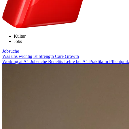
Kultur
Jobs
Jobsuche
Was uns wichtig ist
Strength
Care
Growth
Working at A1
Jobsuche
Benefits
Lehre bei A1
Praktikum
Pflichtpra