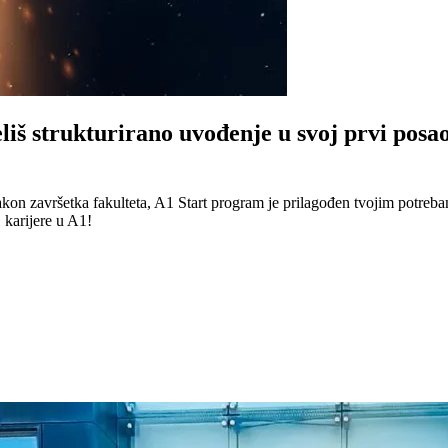
liš strukturirano uvođenje u svoj prvi posao 
o nakon završetka fakulteta, A1 Start program je prilagođen tvojim potreba
 karijere u A1!