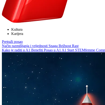
Kultura
Karijera
Pretraži posao
Način razmišljanja i vrijednosti
Snaga
Brižnost
Rast
Kako je raditi u A1
Benefiti
Posao u A1
A1 Start
STEMfemme
Compe