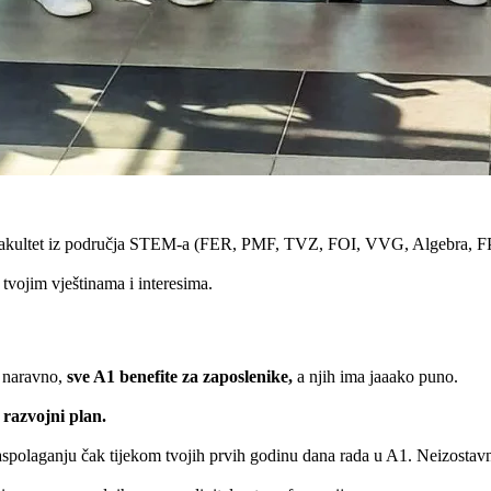
li fakultet iz područja STEM-a (FER, PMF, TVZ, FOI, VVG, Algebra, FPZ
tvojim vještinama i interesima.
 naravno,
sve A1 benefite za zaposlenike,
a njih ima jaaako puno.
n razvojni plan.
a raspolaganju čak tijekom tvojih prvih godinu dana rada u A1. Neizostavn