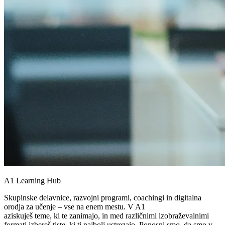
A1 Learning Hub
Skupinske delavnice, razvojni programi, coachingi in digitalna
orodja za učenje – vse na enem mestu. V A1
aziskuješ teme, ki te zanimajo, in med različnimi izobraževalnimi
formati izbereš tiste, ki ti najbolj ustrezajo. Ponosni smo, da smo v