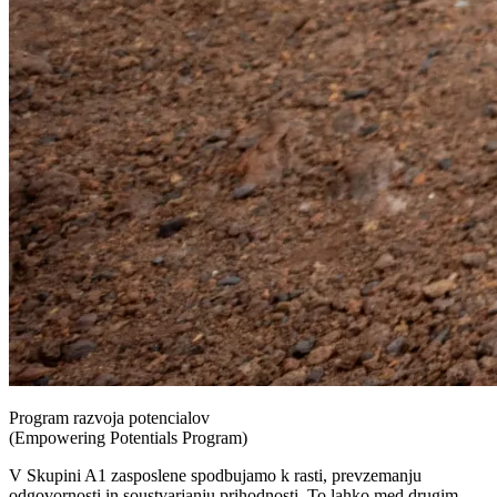
Program razvoja potencialov
(Empowering Potentials Program)
V Skupini A1 zasposlene spodbujamo k rasti, prevzemanju
odgovornosti in soustvarjanju prihodnosti. To lahko med drugim