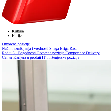
Kultura
Karijera
Otvorene pozicije
Način razmišljanja i vrednosti
Snaga
Briga
Rast
Rad u A1
Pogodnosti
Otvorene pozicije
Competence Delivery
Center
Karijera u prodaji
IT i inženjerske pozicije