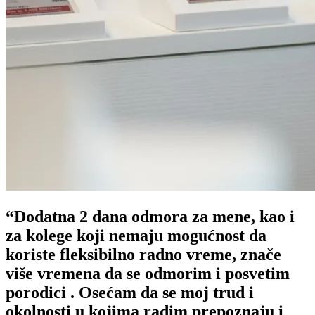
“Dodatna 2 dana odmora za mene, kao i
za kolege koji nemaju mogućnost da
koriste fleksibilno radno vreme, znače
više vremena da se odmorim i posvetim
porodici . Osećam da se moj trud i
okolnosti u kojima radim prepoznaju i