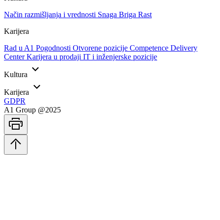
Način razmišljanja i vrednosti
Snaga
Briga
Rast
Karijera
Rad u A1
Pogodnosti
Otvorene pozicije
Competence Delivery
Center
Karijera u prodaji
IT i inženjerske pozicije
Kultura
Karijera
GDPR
A1 Group @2025