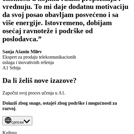
vrednuju. To mi daje dodatnu motivaciju
da svoj posao obavljam posvećeno i sa
više energije. Istovremeno, dobijam
osećaj ravnoteže i podrške od
poslodavca.”
Sanja Ašanin Milev
Ekspert za prodaju telekomunikacionih
usluga i inovativnih rešenja
A1 Srbija
Da li želiš nove izazove?
Započni svoj proces učenja u A1.
Dolaziš zbog snage, ostaješ zbog podrške i mogućnosti za
razvoj
.
српски
Kultura