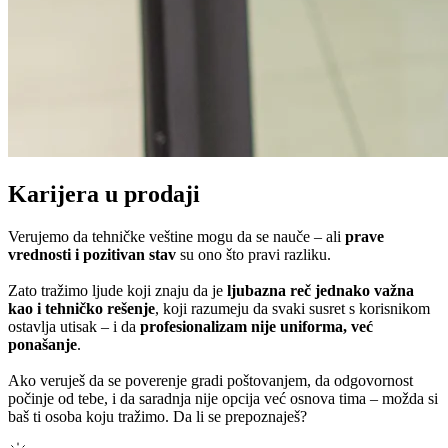
Karijera u prodaji
Verujemo da tehničke veštine mogu da se nauče – ali
prave
vrednosti i pozitivan stav
su ono što pravi razliku.
Zato tražimo ljude koji znaju da je
ljubazna reč jednako važna
kao i tehničko rešenje
, koji razumeju da svaki susret s korisnikom
ostavlja utisak – i da
profesionalizam nije uniforma, već
ponašanje
.
Ako veruješ da se poverenje gradi poštovanjem, da odgovornost
počinje od tebe, i da saradnja nije opcija već osnova tima – možda si
baš ti osoba koju tražimo. Da li se prepoznaješ?