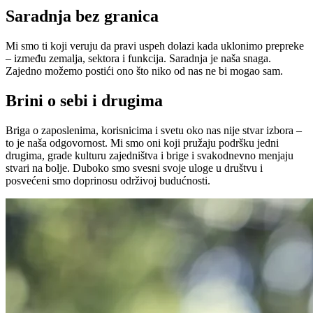
Saradnja bez granica
Mi smo ti koji veruju da pravi uspeh dolazi kada uklonimo prepreke
– između zemalja, sektora i funkcija. Saradnja je naša snaga.
Zajedno možemo postići ono što niko od nas ne bi mogao sam.
Brini o sebi i drugima
Briga o zaposlenima, korisnicima i svetu oko nas nije stvar izbora –
to je naša odgovornost. Mi smo oni koji pružaju podršku jedni
drugima, grade kulturu zajedništva i brige i svakodnevno menjaju
stvari na bolje. Duboko smo svesni svoje uloge u društvu i
posvećeni smo doprinosu održivoj budućnosti.