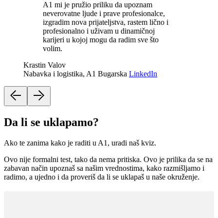
A1 mi je pružio priliku da upoznam
neverovatne ljude i prave profesionalce,
izgradim nova prijateljstva, rastem lično i
profesionalno i uživam u dinamičnoj
karijeri u kojoj mogu da radim sve što
volim.
Krastin Valov
Nabavka i logistika, A1 Bugarska
LinkedIn
Da li se uklapamo?
Ako te zanima kako je raditi u A1, uradi naš kviz.
Ovo nije formalni test, tako da nema pritiska. Ovo je prilika da se na
zabavan način upoznaš sa našim vrednostima, kako razmišljamo i
radimo, a ujedno i da proveriš da li se uklapaš u naše okruženje.