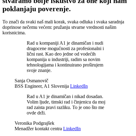
stvaramo bolje iskustvo za one koji nam
poklanjaju poverenje.
To znači da svaki naš mali korak, svaka odluka i svaka saradnja
doprinose nečemu većem: pružanju stvarne vrednosti našim
korisnicima.
Rad u kompaniji A1 je dinamičan i nudi
dragocene mogućnosti za profesionalni i
lični rast. Kao deo jedne od vodećih
kompanija u industriji, radim sa novim
tehnologijama i kontinuirano proširujem
svoje znanje.
Sanja Osmanovič
BSS Engineer, A1 Slovenija
LinkedIn
Rad u A1 je dinamičan i nikad dosadan.
Volim ljude, timski rad i činjenicu da moj
rad zaista pravi razliku. To je ono što me
ovde drži.
Veronika Podgrajšek
Menadžer kontakt centra
LinkedIn