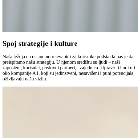
Spoj strategije i kulture
Naša težnja da ostanemo relevantni za korisnike podstakla nas je da
preispitamo našu strategiju. U njenom središtu su ljudi – naši
zaposleni, korisnici, poslovni partneri, i zajednica. Upravo ti ljudi u i
oko kompanije A1, koji su jedinstveni, nesavršeni i puni potencijala,
oživljavaju našu viziju.