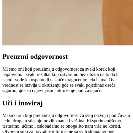
Preuzmi odgovornost
Mi smo oni koji preuzimaju odgovornost za svaki korak koji
napravimo i svaki rezultat koji ostvarimo bez obzira na to da li
ishodi vode ka uspehu ili nas uče dragocenim lekcijama. Ova
vrednost se razvija u okruženju gde se svaki pojedinac oseća
sigurno, gde su ciljevi jasni i okruženje podržavajuće.
Uči i inoviraj
Mi smo oni koji preuzimaju odgovornost za svoj razvoj i podržavaju
jedni druge u sticanju novih znanja i veština. Eksperimentišemo,
testiramo, učimo i oslobađamo se onoga što nam više ne koristi.
Otvoreni smo za povratne informacije sa svih strana, jer one